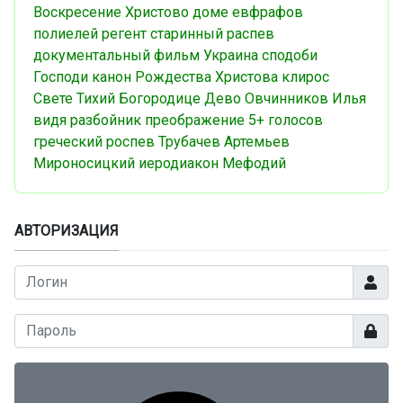
Воскресение Христово
доме евфрафов
полиелей
регент
старинный распев
документальный фильм
Украина
сподоби
Господи
канон Рождества Христова
клирос
Свете Тихий
Богородице Дево
Овчинников Илья
видя разбойник
преображение
5+ голосов
греческий роспев
Трубачев
Артемьев
Мироносицкий
иеродиакон Мефодий
АВТОРИЗАЦИЯ
Логин
Показа