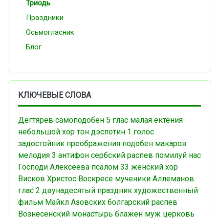
Триодь
Праздники
Осьмогласник
Блог
КЛЮЧЕВЫЕ СЛОВА
Дегтярев
самоподобен
5 глас
малая ектения
небольшой хор
тон дэспотин
1 голос
задостойник преображения
подобен
макаров
мелодия
3 антифон
сербский распев
помилуй нас
Господи
Алексеева
псалом 33
женский хор
Висков
Христос Воскресе
мученики
Аллеманов
глас 2
двунадесятый праздник
художественный
фильм
Майкл Азовских
болгарский распев
Вознесенский монастырь
блажен муж
церковь