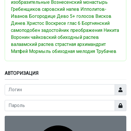
изобразительные
Вознесенский монастырь
Гребенщиков
саровский напев
Ипполитов-
Иванов
Богородице Дево
5+ голосов
Висков
Динев
Христос Воскресе
глас 6
Бортнянский
самоподобен
задостойник преображения
Никита
Воронин
чайковский
обиходный распев
валаамский распев
страстная
архимандрит
Матфей Мормыль
обиходная мелодия
Трубачев
АВТОРИЗАЦИЯ
Логин
Показа