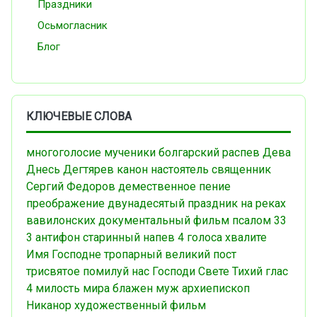
Праздники
Осьмогласник
Блог
КЛЮЧЕВЫЕ СЛОВА
многоголосие
мученики
болгарский распев
Дева
Днесь
Дегтярев
канон
настоятель
священник
Сергий Федоров
демественное пение
преображение
двунадесятый праздник
на реках
вавилонских
документальный фильм
псалом 33
3 антифон
старинный напев
4 голоса
хвалите
Имя Господне
тропарный
великий пост
трисвятое
помилуй нас Господи
Свете Тихий
глас
4
милость мира
блажен муж
архиепископ
Никанор
художественный фильм