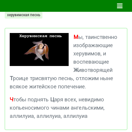
херувимская песнь
М
ы, таинственно
изображающие
херувимов, и
воспевающие
Ж
ивотворящей
Т
роице трисвятую песнь, отложим ныне
всякое житейское попечение.
Ч
тобы поднять
Ц
аря всех, невидимо
копьеносимого чинами ангельскими,
аллилуиа, аллилуиа, аллилуиа