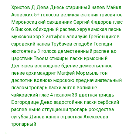
Христов Д
Дева Днесь
старинный напев
Майкл
Азовских
5+ голосов
великая ектения
трисвятое
Мироносицкий
священник Сергий Федоров
глас
6
Висков
обиходный распев
херувимская песнь
мужской хор
2 антифон
аллилуйя
Гребенщиков
саровский напев
Трубачев
сподоби Господи
настоятель
3 голоса
демественный распев
во
царствии Твоем
стихиры пасхи
ирмосный
Дегтярев
всенощное бдение
демественное
пение
архимандрит Матфей Мормыль
тон
дэспотин
волною морскою
предначинательный
псалом
тропарь пасхи
ангел вопияше
чайковский
глас 4
псалом 33
цветная триодь
Богородице Дево
задостойник пасхи
сербский
распев
ныне отпущаеши
тропарь рождества
сугубая
Динев
канон
страстная
Алексеева
тропарный