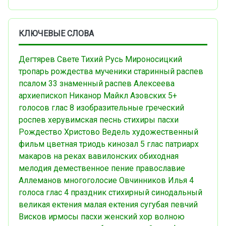
КЛЮЧЕВЫЕ СЛОВА
Дегтярев
Свете Тихий
Русь
Мироносицкий
тропарь рождества
мученики
старинный распев
псалом 33
знаменный распев
Алексеева
архиепископ Никанор
Майкл Азовских
5+
голосов
глас 8
изобразительные
греческий
роспев
херувимская песнь
стихиры пасхи
Рождество Христово
Ведель
художественный
фильм
цветная триодь
кинозал
5 глас
патриарх
макаров
на реках вавилонских
обиходная
мелодия
демественное пение
православие
Аллеманов
многоголосие
Овчинников Илья
4
голоса
глас 4
праздник
стихирный
синодальный
великая ектения
малая ектения
сугубая
певчий
Висков
ирмосы пасхи
женский хор
волною