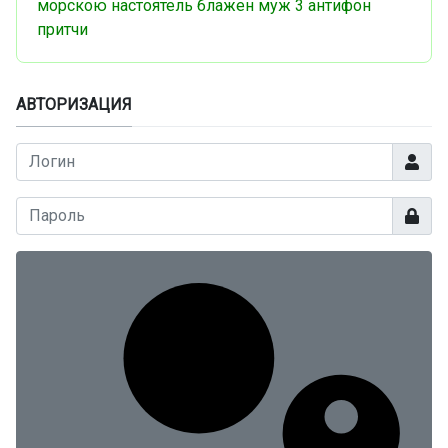
морскою
настоятель
блажен муж
3 антифон
притчи
АВТОРИЗАЦИЯ
Логин
Показа