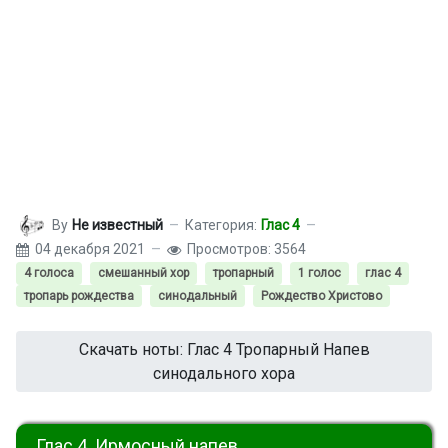
By
Не известный
Категория:
Глас 4
04 декабря 2021
Просмотров: 3564
4 голоса
смешанный хор
тропарный
1 голос
глас 4
тропарь рождества
синодальный
Рождество Христово
Скачать ноты: Глас 4 Тропарный Напев
синодального хора
Глас 4. Ирмосный напев