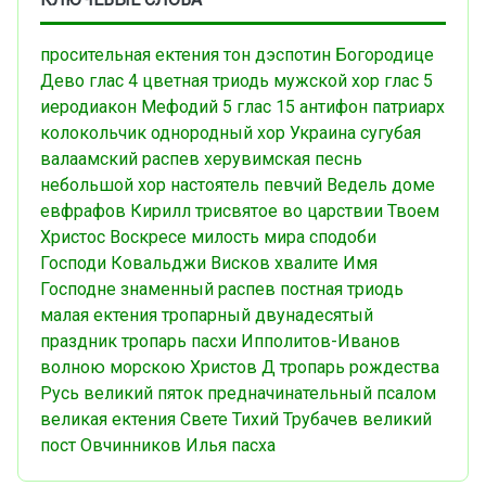
просительная ектения
тон дэспотин
Богородице
Дево
глас 4
цветная триодь
мужской хор
глас 5
иеродиакон Мефодий
5 глас
15 антифон
патриарх
колокольчик
однородный хор
Украина
сугубая
валаамский распев
херувимская песнь
небольшой хор
настоятель
певчий
Ведель
доме
евфрафов
Кирилл
трисвятое
во царствии Твоем
Христос Воскресе
милость мира
сподоби
Господи
Ковальджи
Висков
хвалите Имя
Господне
знаменный распев
постная триодь
малая ектения
тропарный
двунадесятый
праздник
тропарь пасхи
Ипполитов-Иванов
волною морскою
Христов Д
тропарь рождества
Русь
великий пяток
предначинательный псалом
великая ектения
Свете Тихий
Трубачев
великий
пост
Овчинников Илья
пасха