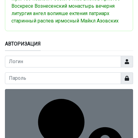
Воскресе
Вознесенский монастырь
вечерня
литургия
ангел вопияше
ектения
патриарх
старинный распев
ирмосный
Майкл Азовских
АВТОРИЗАЦИЯ
Логин
Показа