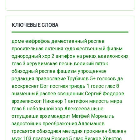
КЛЮЧЕВЫЕ СЛОВА
доме евфрафов
демественный распев
просительная ектения
художественный фильм
однородный хор
2 антифон
на реках вавилонских
глас 3
херувимская песнь
великий пяток
обиходный распев
фашизм
упрощенная
редакция
православие
Трубачев
5+ голосов
да
воскреснет Бог
постная триодь
1 голос
глас 8
знаменный распев
священник Сергий Федоров
архиепископ Никанор
1 антифон
милость мира
глас 6
небольшой хор
Алексеева
ныне
отпущаеши
архимандрит Матфей Мормыль
задостойник преображения
Аллеманов
трисвятое
обиходная мелодия
прокимен
блажен
муж
103 псалом
Россия
5 глас
Висков
Христос