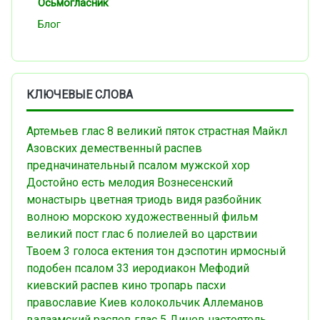
Осьмогласник
Блог
КЛЮЧЕВЫЕ СЛОВА
Артемьев
глас 8
великий пяток
страстная
Майкл
Азовских
демественный распев
предначинательный псалом
мужской хор
Достойно есть
мелодия
Вознесенский
монастырь
цветная триодь
видя разбойник
волною морскою
художественный фильм
великий пост
глас 6
полиелей
во царствии
Твоем
3 голоса
ектения
тон дэспотин
ирмосный
подобен
псалом 33
иеродиакон Мефодий
киевский распев
кино
тропарь пасхи
православие
Киев
колокольчик
Аллеманов
валаамский распев
глас 5
Динев
настоятель