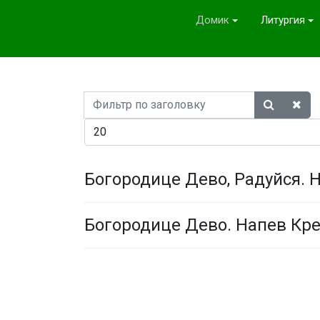
Домик
Литургия
Фильтр
по
Кол-во строк:
заголовку
Богородице Дево, Радуйся. 
Богородице Дево. Напев Кр