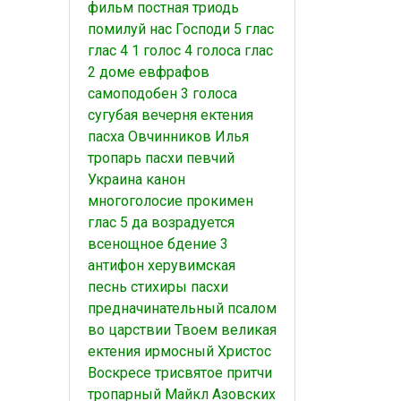
фильм
постная триодь
помилуй нас Господи
5 глас
глас 4
1 голос
4 голоса
глас
2
доме евфрафов
самоподобен
3 голоса
сугубая
вечерня
ектения
пасха
Овчинников Илья
тропарь пасхи
певчий
Украина
канон
многоголосие
прокимен
глас 5
да возрадуется
всенощное бдение
3
антифон
херувимская
песнь
стихиры пасхи
предначинательный псалом
во царствии Твоем
великая
ектения
ирмосный
Христос
Воскресе
трисвятое
притчи
тропарный
Майкл Азовских