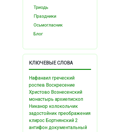
Триодь
Праздники
Осьмогласник
Блог
КЛЮЧЕВЫЕ СЛОВА
Нафанаил
греческий
роспев
Воскресение
Христово
Вознесенский
монастырь
архиепископ
Никанор
колокольчик
задостойник преображения
клирос
Бортнянский
2
антифон
документальный