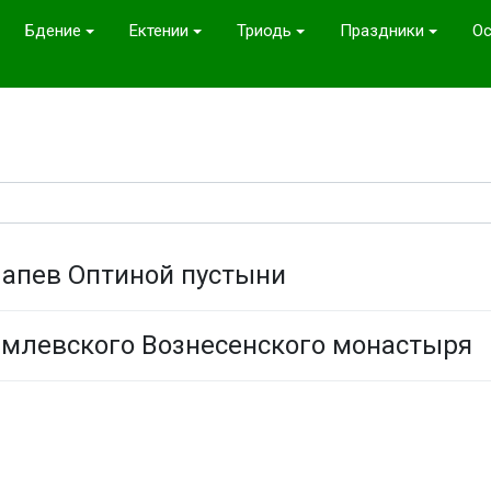
Бдение
Ектении
Триодь
Праздники
Ос
Напев Оптиной пустыни
емлевского Вознесенского монастыря