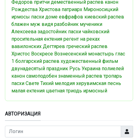
Федоров
притчи
демественный распев
канон
Рождества Христова
патриарх
Мироносицкий
ирмосы пасхи
доме евфрафов
киевский распев
блажен муж
видя разбойник
мученики
Алексеева
задостойник пасхи
чайковский
просительная ектения
регент
на реках
вавилонских
Дегтярев
греческий распев
Христос Воскресе
Вознесенский монастырь
глас
1
болгарский распев
художественный фильм
двунадесятый праздник
Русь
Украина
полиелей
канон
самоподобен
знаменный распев
тропарь
пасхи
Свете Тихий
мелодия
херувимская песнь
малая ектения
цветная триодь
ирмосный
АВТОРИЗАЦИЯ
Логин