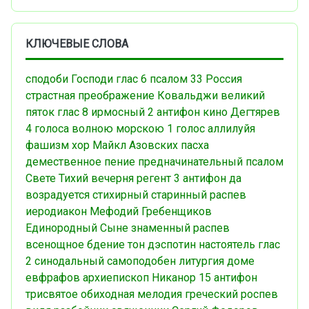
КЛЮЧЕВЫЕ СЛОВА
сподоби Господи
глас 6
псалом 33
Россия
страстная
преображение
Ковальджи
великий
пяток
глас 8
ирмосный
2 антифон
кино
Дегтярев
4 голоса
волною морскою
1 голос
аллилуйя
фашизм
хор
Майкл Азовских
пасха
демественное пение
предначинательный псалом
Свете Тихий
вечерня
регент
3 антифон
да
возрадуется
стихирный
старинный распев
иеродиакон Мефодий
Гребенщиков
Единородный Сыне
знаменный распев
всенощное бдение
тон дэспотин
настоятель
глас
2
синодальный
самоподобен
литургия
доме
евфрафов
архиепископ Никанор
15 антифон
трисвятое
обиходная мелодия
греческий роспев