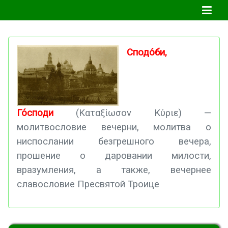
Сподо́би,
Го́споди
(Καταξίωσον Κύριε) —
молитвословие вечерни, молитва о
ниспослании безгрешного вечера,
прошение о даровании милости,
вразумления, а также, вечернее
славословие Пресвятой Троице