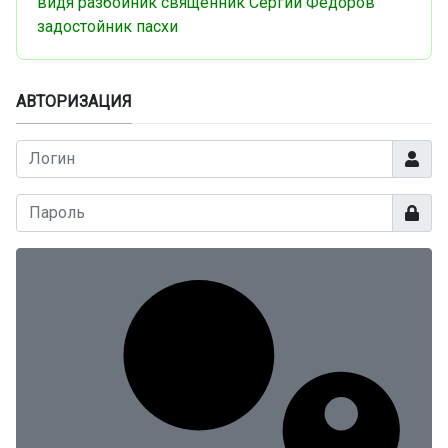
видя разбойник
священник Сергий Федоров
задостойник пасхи
АВТОРИЗАЦИЯ
Логин
Показа