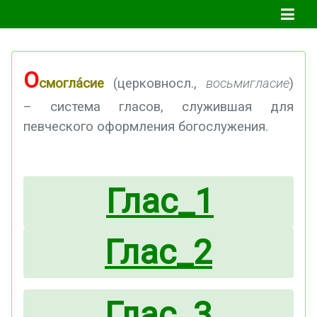
О
смогла́сие
(церковносл.,
восьмигласие
)
– система гласов, служившая для
певческого оформления богослужения.
Глас_1
Глас_2
Глас_3