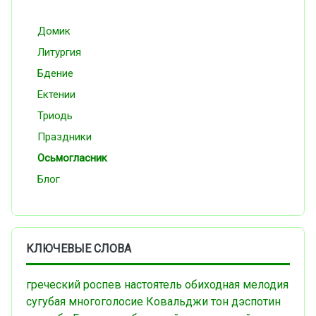
Домик
Литургия
Бдение
Ектении
Триодь
Праздники
Осьмогласник
Блог
КЛЮЧЕВЫЕ СЛОВА
греческий роспев
настоятель
обиходная мелодия
сугубая
многоголосие
Ковальджи
тон дэспотин