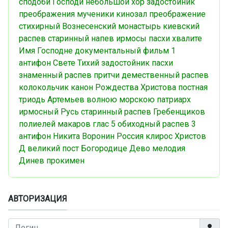
сподоби Господи
небольшой хор
задостойник
преображения
мученики
кинозал
преображение
стихирный
Вознесенский монастырь
киевский
распев
старинный напев
ирмосы пасхи
хвалите
Имя Господне
документальный фильм
1
антифон
Свете Тихий
задостойник пасхи
знаменный распев
притчи
демественный распев
колокольчик
канон Рождества Христова
постная
триодь
Артемьев
волною морскою
патриарх
ирмосный
Русь
старинный распев
Гребенщиков
полиелей
макаров
глас 5
обиходный распев
3
антифон
Никита Воронин
Россия
клирос
Христов
Д
великий пост
Богородице Дево
мелодия
Динев
прокимен
АВТОРИЗАЦИЯ
Логин