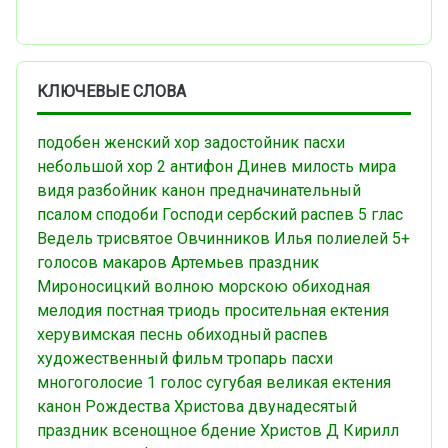
КЛЮЧЕВЫЕ СЛОВА
подобен
женский хор
задостойник пасхи
небольшой хор
2 антифон
Динев
милость мира
видя разбойник
канон
предначинательный
псалом
сподоби Господи
сербский распев
5 глас
Ведель
трисвятое
Овчинников Илья
полиелей
5+
голосов
макаров
Артемьев
праздник
Мироносицкий
волною морскою
обиходная
мелодия
постная триодь
просительная ектения
херувимская песнь
обиходный распев
художественный фильм
тропарь пасхи
многоголосие
1 голос
сугубая
великая ектения
канон Рождества Христова
двунадесятый
праздник
всенощное бдение
Христов Д
Кирилл