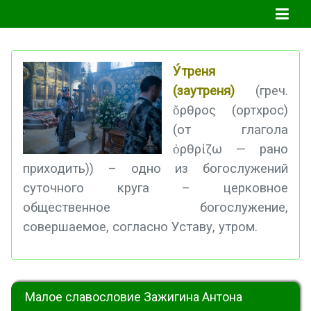
У́треня
(заутреня)
(греч.
ὄρθρος (ортхрос)
(от глагола
ὀρθρίζω — рано
приходить)) – одно из богослужений
суточного круга – церковное
общественное богослужение,
совершаемое, согласно Уставу, утром.
Малое славословие Зажигина Антона