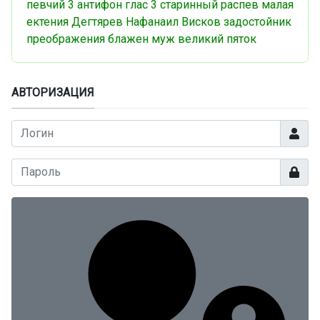
певчий
3 антифон
глас 3
старинный распев
малая
ектения
Дегтярев
Нафанаил
Висков
задостойник
преображения
блажен муж
великий пяток
АВТОРИЗАЦИЯ
Логин
Показа