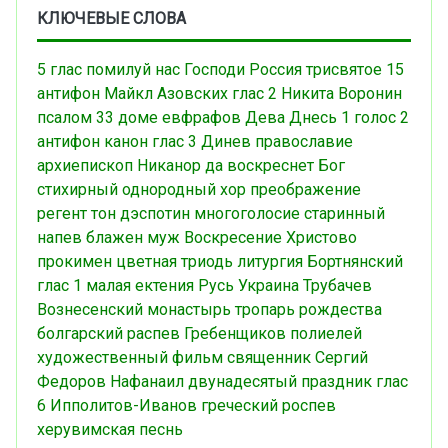
КЛЮЧЕВЫЕ СЛОВА
5 глас
помилуй нас Господи
Россия
трисвятое
15
антифон
Майкл Азовских
глас 2
Никита Воронин
псалом 33
доме евфрафов
Дева Днесь
1 голос
2
антифон
канон
глас 3
Динев
православие
архиепископ Никанор
да воскреснет Бог
стихирный
однородный хор
преображение
регент
тон дэспотин
многоголосие
старинный
напев
блажен муж
Воскресение Христово
прокимен
цветная триодь
литургия
Бортнянский
глас 1
малая ектения
Русь
Украина
Трубачев
Вознесенский монастырь
тропарь рождества
болгарский распев
Гребенщиков
полиелей
художественный фильм
священник Сергий
Федоров
Нафанаил
двунадесятый праздник
глас
6
Ипполитов-Иванов
греческий роспев
херувимская песнь