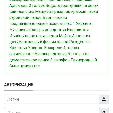
Артемьев
3 голоса
Ведель
тропарный
на реках
вавилонских
Машков
праздник
ирмосы пасхи
саровский напев
Бортнянский
предначинательный псалом
глас 1
Украина
мученики
тропарь рождества
Ипполитов-
Иванов
ныне отпущаеши
Майкл Азовских
документальный фильм
канон Рождества
Христова
Христос Воскресе
4 голоса
архиепископ Никанор
ектения
5+ голосов
демественное пение
3 антифон
Единородный
Сыне
трисвятое
АВТОРИЗАЦИЯ
Логин
Показа