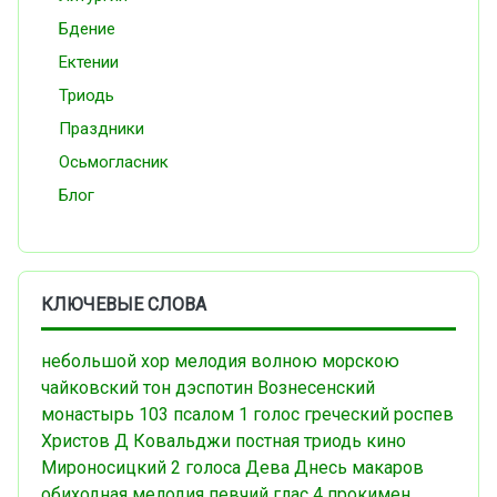
Бдение
Ектении
Триодь
Праздники
Осьмогласник
Блог
КЛЮЧЕВЫЕ СЛОВА
небольшой хор
мелодия
волною морскою
чайковский
тон дэспотин
Вознесенский
монастырь
103 псалом
1 голос
греческий роспев
Христов Д
Ковальджи
постная триодь
кино
Мироносицкий
2 голоса
Дева Днесь
макаров
обиходная мелодия
певчий
глас 4
прокимен