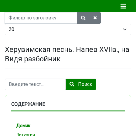
Фильтр
по
Кол-во строк:
заголовку
Херувимская песнь. Напев XVIIв., на
Видя разбойник
Поиск
Поиск
СОДЕРЖАНИЕ
Домик
Литургия