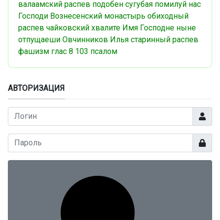
валаамский распев
подобен
сугубая
помилуй нас
Господи
Вознесенский монастырь
обиходный
распев
чайковский
хвалите Имя Господне
ныне
отпущаеши
Овчинников Илья
старинный распев
фашизм
глас 8
103 псалом
АВТОРИЗАЦИЯ
Логин
Показа