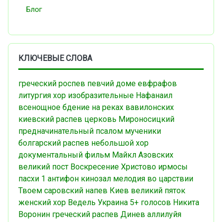
Блог
КЛЮЧЕВЫЕ СЛОВА
греческий роспев
певчий
доме евфрафов
литургия
хор
изобразительные
Нафанаил
всенощное бдение
на реках вавилонских
киевский распев
церковь
Мироносицкий
предначинательный псалом
мученики
болгарский распев
небольшой хор
документальный фильм
Майкл Азовских
великий пост
Воскресение Христово
ирмосы
пасхи
1 антифон
кинозал
мелодия
во царствии
Твоем
саровский напев
Киев
великий пяток
женский хор
Ведель
Украина
5+ голосов
Никита
Воронин
греческий распев
Динев
аллилуйя