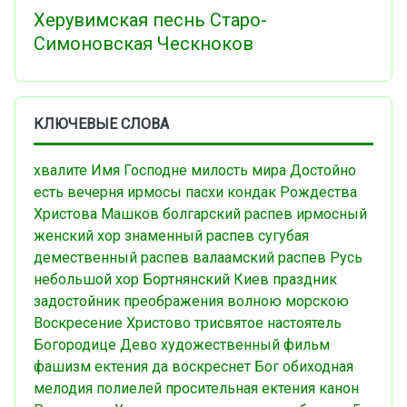
Херувимская песнь Старо-
Симоновская Ческноков
КЛЮЧЕВЫЕ СЛОВА
хвалите Имя Господне
милость мира
Достойно
есть
вечерня
ирмосы пасхи
кондак Рождества
Христова
Машков
болгарский распев
ирмосный
женский хор
знаменный распев
сугубая
демественный распев
валаамский распев
Русь
небольшой хор
Бортнянский
Киев
праздник
задостойник преображения
волною морскою
Воскресение Христово
трисвятое
настоятель
Богородице Дево
художественный фильм
фашизм
ектения
да воскреснет Бог
обиходная
мелодия
полиелей
просительная ектения
канон