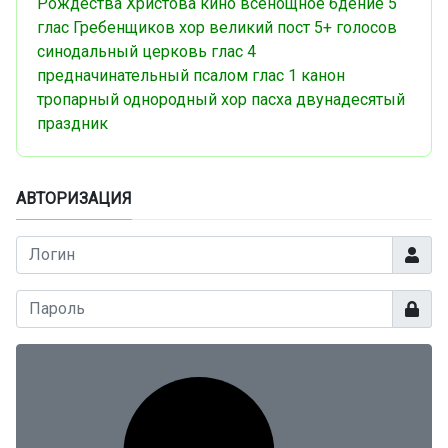
Рождества Христова
кино
всенощное бдение
5
глас
Гребенщиков
хор
великий пост
5+ голосов
синодальный
церковь
глас 4
предначинательный псалом
глас 1
канон
тропарный
однородный хор
пасха
двунадесятый
праздник
АВТОРИЗАЦИЯ
Логин
Показа