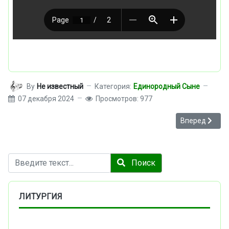
By
Не известный
Категория:
Единородный Сыне
07 декабря 2024
Просмотров: 977
Следующий: Е
Вперед
Поиск
Поиск
ЛИТУРГИЯ