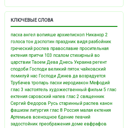
КЛЮЧЕВЫЕ СЛОВА
пасха
ангел вопияше
архиепископ Никанор
2
голоса
тон дэспотин
праздник
видя разбойник
греческий роспев
православие
просительная
ектения
притчи
103 псалом
стихирный
во
царствии Твоем
Дева Днесь
Украина
регент
сподоби Господи
великий пяток
чайковский
помилуй нас Господи
Динев
да возрадуется
Трубачев
тропарь пасхи
иеродиакон Мефодий
глас 3
настоятель
художественный фильм
5 глас
ектения
саровский напев
глас 2
священник
Сергий Федоров
Русь
старинный распев
канон
фашизм
литургия
глас 8
Россия
малая ектения
Артемьев
всенощное бдение
певчий
задостойник преображения
доме евфрафов